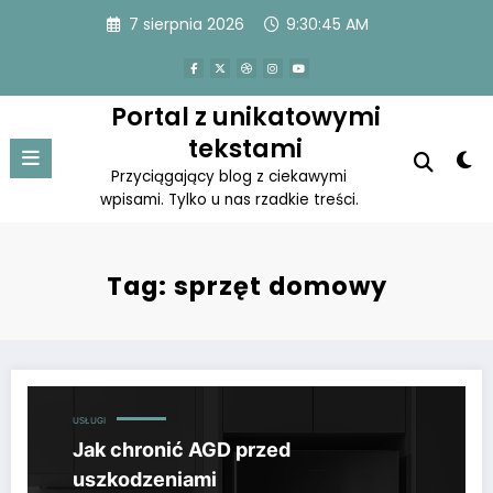
Skip
7 sierpnia 2026
9:30:46 AM
to
content
Portal z unikatowymi
tekstami
Przyciągający blog z ciekawymi
wpisami. Tylko u nas rzadkie treści.
Tag: sprzęt domowy
Jak chronić AGD przed uszkodzeniami
USŁUGI
Jak chronić AGD przed
uszkodzeniami