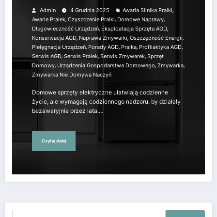
,
Admin
4 Grudnia 2025
Awaria Silnika Pralki
,
,
,
Awarie Pralek
Czyszczenie Pralki
Domowe Naprawy
,
,
Długowieczność Urządzeń
Eksploatacja Sprzętu AGD
,
,
,
Konserwacja AGD
Naprawa Zmywarki
Oszczędność Energii
,
,
,
,
Pielęgnacja Urządzeń
Porady AGD
Pralka
Profilaktyka AGD
,
,
,
Serwis AGD
Serwis Pralek
Serwis Zmywarek
Sprzęt
,
,
,
Domowy
Urządzenia Gospodarstwa Domowego
Zmywarka
Zmywarka Nie Domywa Naczyń
Domowe sprzęty elektryczne ułatwiają codzienne
życie, ale wymagają codziennego nadzoru, by działały
bezawaryjnie przez lata.…
Czytaj dalej
Szukaj: