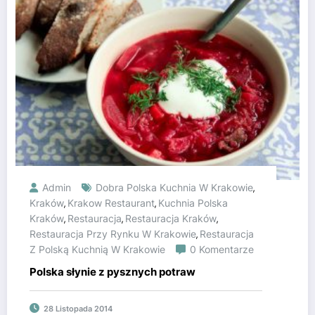
Admin
Dobra Polska Kuchnia W Krakowie
,
Kraków
Krakow Restaurant
Kuchnia Polska
,
,
Kraków
Restauracja
Restauracja Kraków
,
,
,
Restauracja Przy Rynku W Krakowie
Restauracja
,
Z Polską Kuchnią W Krakowie
0 Komentarze
Polska słynie z pysznych potraw
28 Listopada 2014