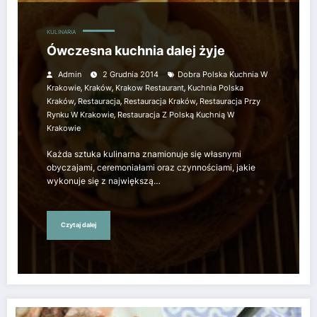
KULINARIA
Ówczesna kuchnia dalej żyje
Admin
2 Grudnia 2014
Dobra Polska Kuchnia W
,
,
,
Krakowie
Kraków
Krakow Restaurant
Kuchnia Polska
,
,
,
Kraków
Restauracja
Restauracja Kraków
Restauracja Przy
,
Rynku W Krakowie
Restauracja Z Polską Kuchnią W
Krakowie
Każda sztuka kulinarna znamionuje się własnymi
obyczajami, ceremoniałami oraz czynnościami, jakie
wykonuje się z największą…
Czytaj dalej