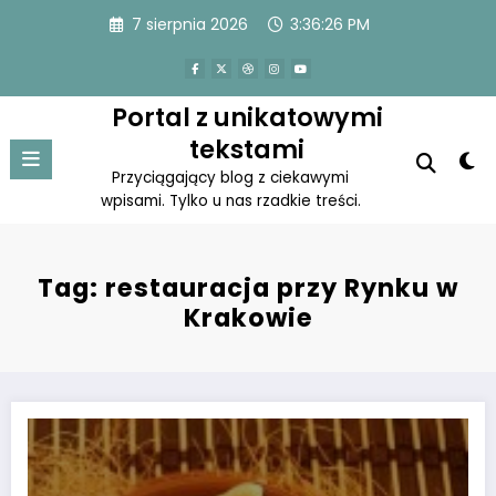
Skip
7 sierpnia 2026
3:36:27 PM
to
content
Portal z unikatowymi
tekstami
Przyciągający blog z ciekawymi
wpisami. Tylko u nas rzadkie treści.
Tag: restauracja przy Rynku w
Krakowie
Ówczesna kuchnia dalej żyje