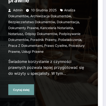
prawne
ia prawne
Admin
10 Grudnia 2025
Analiza
,
,
Dokumentów
Archiwizacja Dokumentów
,
,
Bezpieczeństwo Dokumentów
Dokumentacja
,
,
Dokumenty Prawne
Kancelaria Notarialna
,
,
Notariusz
Odpisy Dokumentów
Podpisywanie
,
,
,
Dokumentów
Poradnik Prawny
Poświadczenia
,
,
Praca Z Dokumentami
Prawo Cywilne
Procedury
,
Prawne
Usługi Prawne
Świadome korzystanie z czynności
prawnych pozwala lepiej przygotować się
do wizyty u specjalisty. W tym…
Czytaj dalej