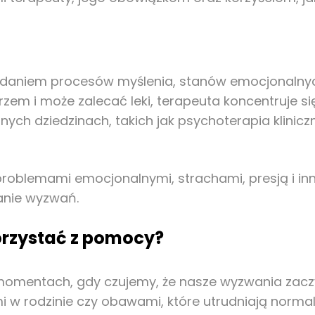
ę badaniem procesów myślenia, stanów emocjonaln
arzem i może zalecać leki, terapeuta koncentruje si
ych dziedzinach, takich jak psychoterapia klinicz
problemami emocjonalnymi, strachami, presją i 
zanie wyzwań.
orzystać z pomocy?
 momentach, gdy czujemy, że nasze wyzwania zacz
mi w rodzinie czy obawami, które utrudniają nor