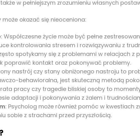
le także w pełniejszym zrozumieniu własnych post
y może okazać się nieoceniona:
e
: Współczesne życie może być pełne zestresowani
uce kontrolowania stresem i rozwiązywaniu z tru
Często spotykamy się z problemami w relacjach z
 jak poprawić kontakt oraz pokonywać problemy.
iżony nastrój czy stany obniżonego nastroju to p
nawczo-behawioralna, jest skuteczną metodą pokon
utrata pracy czy tragedie bliskiej osoby to mome
e adaptacji i pokonywania z żalem i trudnościam
ym
: Psycholog może również pomóc w kwestiach z
u sobie z strachami przed przyszłością.
?