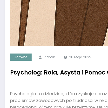
Zdrowie
Admin
26 Maja 2025
Psycholog: Rola, Asysta i Pomo
Psychologia to dziedzina, która zyskuje cora
problemów zawodowych po trudności w relacj
nieoceniona. W tym artykule przyjrzymy się ro