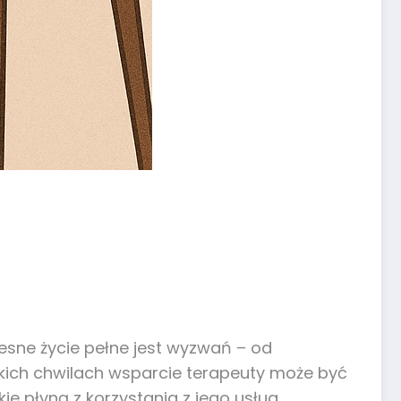
zesne życie pełne jest wyzwań – od
kich chwilach wsparcie terapeuty może być
ie płyną z korzystania z jego usług.