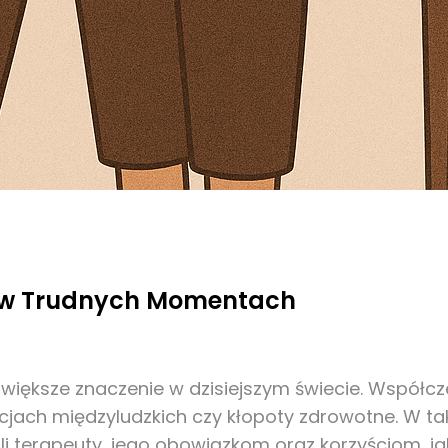
c w Trudnych Momentach
z większe znaczenie w dzisiejszym świecie. Współc
ach międzyludzkich czy kłopoty zdrowotne. W ta
li terapeuty, jego obowiązkom oraz korzyściom, jak